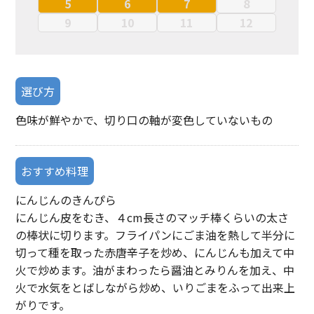
5
6
7
8
9
10
11
12
選び方
色味が鮮やかで、切り口の軸が変色していないもの
おすすめ料理
にんじんのきんぴら
にんじん皮をむき、４cm長さのマッチ棒くらいの太さ
の棒状に切ります。フライパンにごま油を熱して半分に
切って種を取った赤唐辛子を炒め、にんじんも加えて中
火で炒めます。油がまわったら醤油とみりんを加え、中
火で水気をとばしながら炒め、いりごまをふって出来上
がりです。