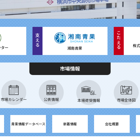
こたえる
支える
ンター
湘南青果
市場情報
市場カレンダー
公表情報
市場全体図
本場荷受情報
青果情報データベース
新着情報
会社概要