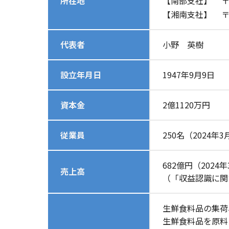
所在地
【南部支社】
〒
【湘南支社】
〒
代表者
小野 英樹
設立年月日
1947年9月9日
資本金
2億1120万円
従業員
250名（2024年
682億円（2024
売上高
（「収益認識に関
生鮮食料品の集荷
生鮮食料品を原料