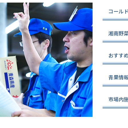
コール
湘南野
おすす
青果情
市場内